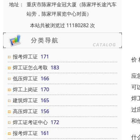
地址：
重庆市陈家坪金冠大厦（陈家坪长途汽车
站旁，陈家坪展览中心对面）
本站共被浏览过 11180282 次
报考焊工证
171
价
焊工证怎么考取
183
应
低压焊工证
166
可
焊工上岗证
170
焊
建筑焊工证
165
过
高压焊工证
156
和
焊工证考证中心
172
报考焊工证
161
什