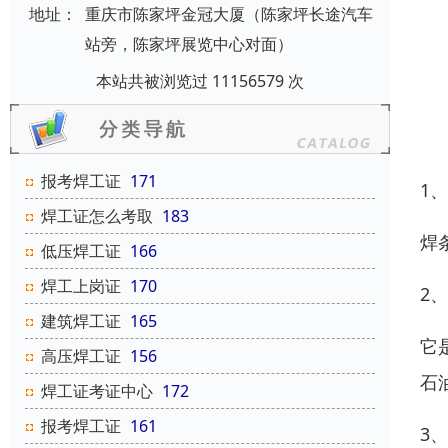
地址：
重庆市陈家坪金冠大厦（陈家坪长途汽车
站旁，陈家坪展览中心对面）
本站共被浏览过 11156579 次
报考焊工证
171
1
焊工证怎么考取
183
焊
低压焊工证
166
焊工上岗证
170
2
建筑焊工证
165
它
高压焊工证
156
石
焊工证考证中心
172
报考焊工证
161
3