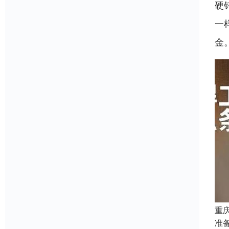
硬
一
金
重
准