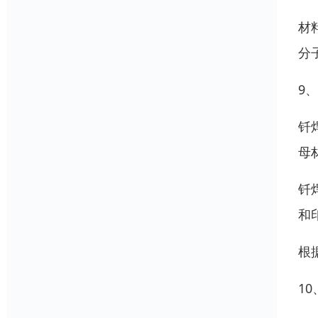
材
分
9
钎
母
钎
和
根
1