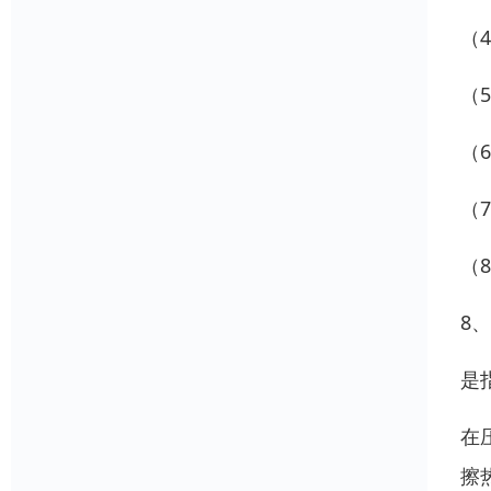
（
（
（
（
（
8
是
在
擦