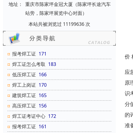
地址：
重庆市陈家坪金冠大厦（陈家坪长途汽车
站旁，陈家坪展览中心对面）
本站共被浏览过 11199636 次
报考焊工证
171
价
焊工证怎么考取
183
应
低压焊工证
166
原
焊工上岗证
170
识
建筑焊工证
165
分
高压焊工证
156
的
焊工证考证中心
172
准
报考焊工证
161