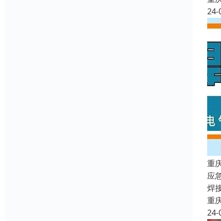
24-
重
应
焊
重
24-