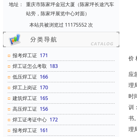
地址：
重庆市陈家坪金冠大厦（陈家坪长途汽车
站旁，陈家坪展览中心对面）
本站共被浏览过 11175552 次
报考焊工证
171
价
焊工证怎么考取
183
应
低压焊工证
166
理
焊工上岗证
170
时
建筑焊工证
165
训
高压焊工证
156
书
焊工证考证中心
172
理
报考焊工证
161