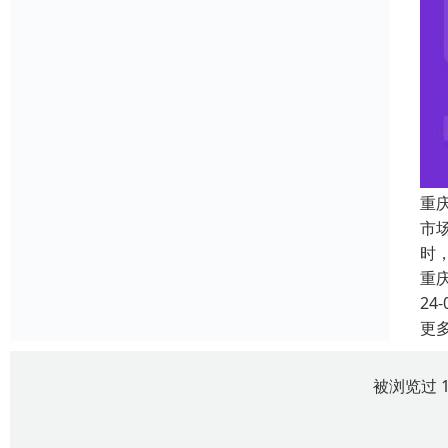
重
市
时
重
24-
更
被浏览过 