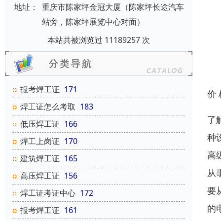
地址：
重庆市陈家坪金冠大厦（陈家坪长途汽车
站旁，陈家坪展览中心对面）
本站共被浏览过 11189257 次
报考焊工证
171
价
焊工证怎么考取
183
了
低压焊工证
166
种
焊工上岗证
170
高
建筑焊工证
165
从
高压焊工证
156
要
焊工证考证中心
172
的
报考焊工证
161