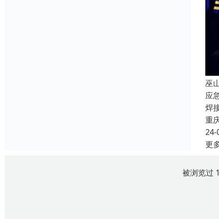
巫
应
焊
重
24-
更
被浏览过 