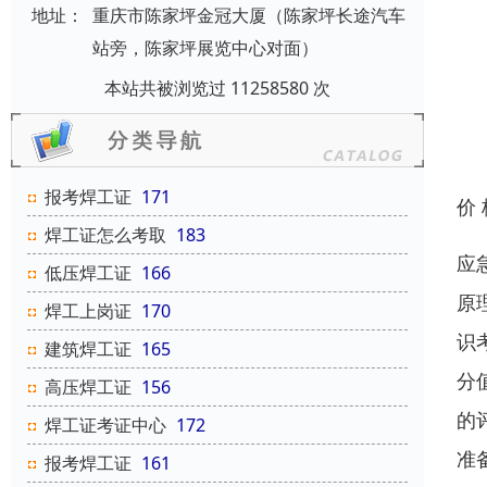
地址：
重庆市陈家坪金冠大厦（陈家坪长途汽车
站旁，陈家坪展览中心对面）
本站共被浏览过 11258580 次
报考焊工证
171
价
焊工证怎么考取
183
应
低压焊工证
166
原
焊工上岗证
170
识
建筑焊工证
165
分
高压焊工证
156
的
焊工证考证中心
172
准
报考焊工证
161