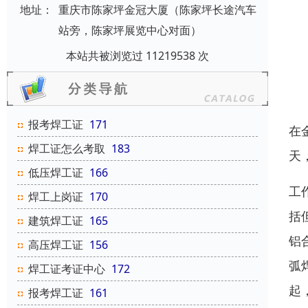
地址：
重庆市陈家坪金冠大厦（陈家坪长途汽车
站旁，陈家坪展览中心对面）
本站共被浏览过 11219538 次
报考焊工证
171
在
焊工证怎么考取
183
天
低压焊工证
166
工
焊工上岗证
170
括
建筑焊工证
165
铝
高压焊工证
156
弧
焊工证考证中心
172
起
报考焊工证
161