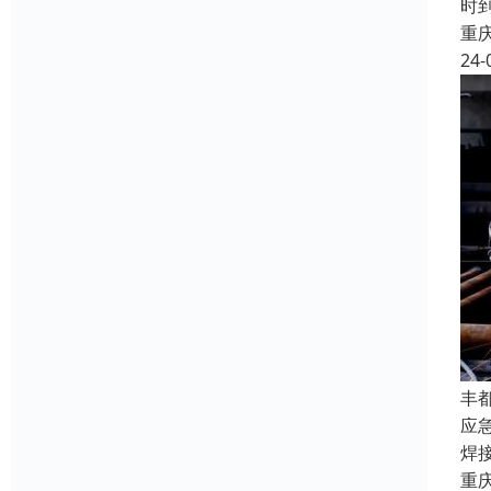
时
重
24-
丰
应
焊
重