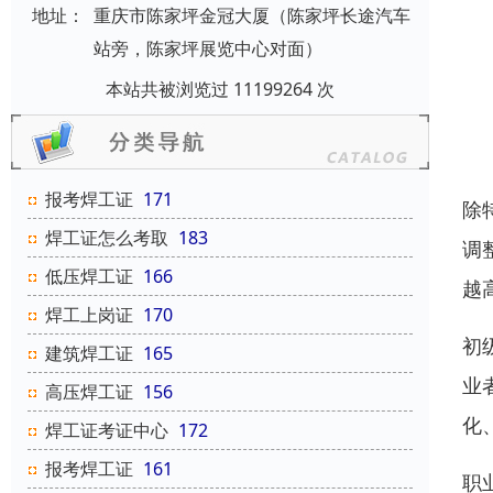
地址：
重庆市陈家坪金冠大厦（陈家坪长途汽车
站旁，陈家坪展览中心对面）
本站共被浏览过 11199264 次
报考焊工证
171
除
焊工证怎么考取
183
调
低压焊工证
166
越
焊工上岗证
170
初
建筑焊工证
165
业
高压焊工证
156
化
焊工证考证中心
172
报考焊工证
161
职