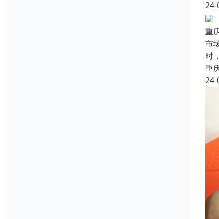
24-
重
市
时
重
24-