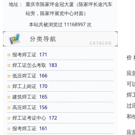
地址：
重庆市陈家坪金冠大厦（陈家坪长途汽车
站旁，陈家坪展览中心对面）
本站共被浏览过 11168997 次
报考焊工证
171
价
焊工证怎么考取
183
应
低压焊工证
166
可
焊工上岗证
170
焊
建筑焊工证
165
过
高压焊工证
156
和
焊工证考证中心
172
报考焊工证
161
应