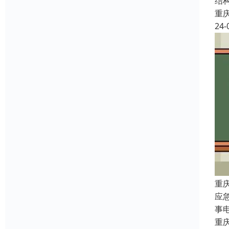
结
重
24-
重
应
事
重