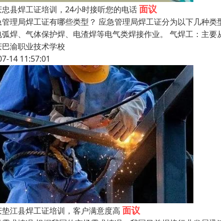
面议
庆忠县焊工证培训，24小时接听您的电话
急管理局焊工证有哪些类型？ 应急管理局焊工证分为以下几种类
电弧焊、气体保护焊、电渣焊等电气类焊接作业。 气焊工：主要
庆巴渝职业技术学校
07-14 11:57:01
面议
庆垫江县焊工证培训，客户满意度高