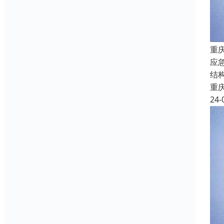
重
应
结
重
24-