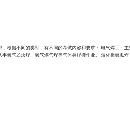
型，根据不同的类型，有不同的考试内容和要求： 电气焊工：主
从事氧气乙炔焊、氧气煤气焊等气体类焊接作业。 熔化极氩弧焊