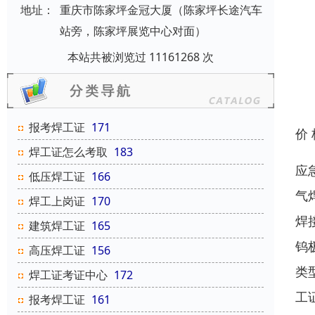
地址：
重庆市陈家坪金冠大厦（陈家坪长途汽车
站旁，陈家坪展览中心对面）
本站共被浏览过 11161268 次
报考焊工证
171
价
焊工证怎么考取
183
应
低压焊工证
166
气
焊工上岗证
170
焊
建筑焊工证
165
钨
高压焊工证
156
类
焊工证考证中心
172
工
报考焊工证
161