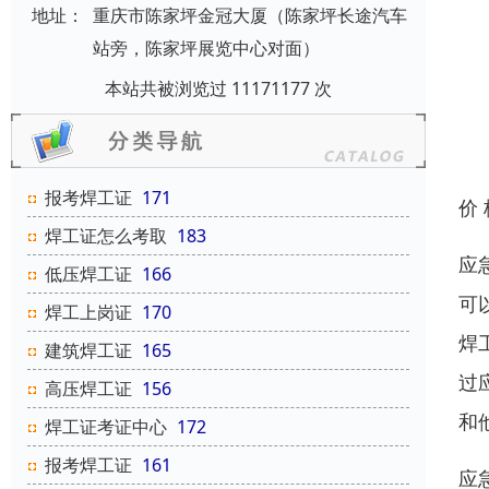
地址：
重庆市陈家坪金冠大厦（陈家坪长途汽车
站旁，陈家坪展览中心对面）
本站共被浏览过 11171177 次
报考焊工证
171
价
焊工证怎么考取
183
应
低压焊工证
166
可
焊工上岗证
170
焊
建筑焊工证
165
过
高压焊工证
156
和
焊工证考证中心
172
报考焊工证
161
应