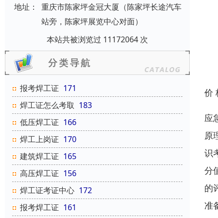
地址：
重庆市陈家坪金冠大厦（陈家坪长途汽车
站旁，陈家坪展览中心对面）
本站共被浏览过 11172064 次
报考焊工证
171
价
焊工证怎么考取
183
应
低压焊工证
166
原
焊工上岗证
170
识
建筑焊工证
165
分
高压焊工证
156
的
焊工证考证中心
172
准
报考焊工证
161